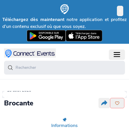
Téléchargez dès maintenant
notre application et profitez
d’un contenu exclusif où que vous soyez.
15 août 2026
Brocante
Informations