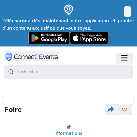
Téléchargez dès maintenant
notre application et profitez
d’un contenu exclusif où que vous soyez.
21 août 2026
Foire
Informations